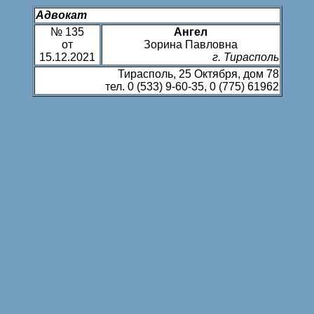
Адвокат
№
135
Ангел
от
Зорина
Павловна
15.12.2021
г. Тирасполь
Тирасполь, 25 Октября, дом 78
тел.
0 (533) 9-60-35
,
0 (775) 61962