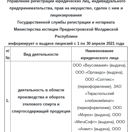
Управление регистрации юридических лиц, индивидуального
предпринимательства, прав на имущество, сделок с ним и
лицензирования
Государственной службы регистрации и нотариата
Министерства юстиции Приднестровской Молдавской
Республики
информирует о выдаче лицензий с 1 по 30 апреля 2021 года
п/
Наименование
Вид деятельности
№
юридического лица
ООО «Вкусомания» (выдача),
ООО «Орландо» (выдача),
ООО «Солтекс»
(переоформление), ЗАО
деятельность в области
«Тираспольский
производства и оборота
1.
хлебокомбинат»
этилового спирта и
(переоформление), ООО
спиртосодержащей продукции
«Мороз» (выдача), ООО
«МегаСофт» (выдача), ООО
«Анвит» (выдача), ООО