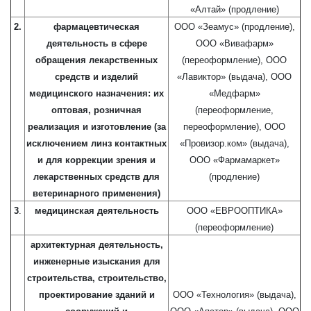
«Алтай» (продление)
2.
фармацевтическая
ООО «Зеамус» (продление),
деятельность в сфере
ООО «Вивафарм»
обращения лекарственных
(переоформление), ООО
средств и изделий
«Лавиктор» (выдача), ООО
медицинского назначения: их
«Медфарм»
оптовая, розничная
(переоформление,
реализация и изготовление (за
переоформление), ООО
исключением линз контактных
«Провизор.ком» (выдача),
и для коррекции зрения и
ООО «Фармамаркет»
лекарственных средств для
(продление)
ветеринарного применения)
3
.
медицинская деятельность
ООО «ЕВРООПТИКА»
(переоформление)
архитектурная деятельность,
инженерные изыскания для
строительства, строительство,
проектирование зданий и
ООО «Технология» (выдача),