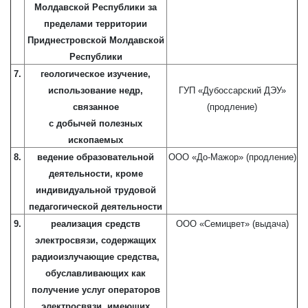
Молдавской Республики за
пределами территории
Приднестровской Молдавской
Республики
7.
геологическое изучение,
использование недр,
ГУП «Дубоссарский ДЭУ»
связанное
(продление)
с добычей полезных
ископаемых
8.
ведение образовательной
ООО «До-Мажор» (продление)
деятельности, кроме
индивидуальной трудовой
педагогической деятельности
9.
реализация средств
ООО «Семицвет» (выдача)
электросвязи, содержащих
радиоизлучающие средства,
обуславливающих как
получение услуг операторов
электросвязи, имеющих