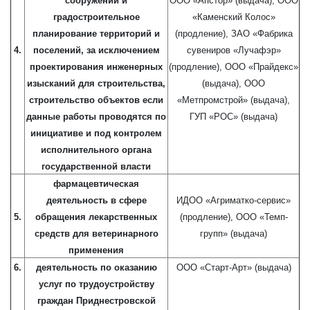
сооружений и
ООО «Апстор» (выдача), ООО
градостроительное
«Каменский Колос»
планирование территорий и
(продление), ЗАО «Фабрика
4.
поселений, за исключением
сувениров «Лучафэр»
проектирования инженерных
(продление), ООО «Прайдекс»
изысканий для строительства,
(выдача), ООО
строительство объектов если
«Метпромстрой» (выдача),
данные работы проводятся по
ГУП «РОС» (выдача)
инициативе и под контролем
исполнительного органа
государственной власти
фармацевтическая
деятельность в сфере
ИДОО «Агриматко-сервис»
5.
обращения лекарственных
(продление), ООО «Темп-
средств для ветеринарного
групп» (выдача)
применения
6.
деятельность по оказанию
ООО «Старт-Арт» (выдача)
услуг по трудоустройству
граждан Приднестровской