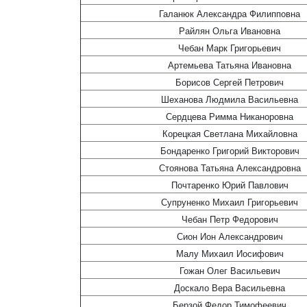
Галанюк Александра Филипповна
Райлян Ольга Ивановна
Чебан Марк Григорьевич
Артемьева Татьяна Ивановна
Борисов Сергей Петрович
Шеханова Людмила Васильевна
Сердцева Римма Никаноровна
Корецкая Светлана Михайловна
Бондаренко Григорий Викторович
Стоянова Татьяна Александровна
Почтаренко Юрий Павлович
Супруненко Михаил Григорьевич
Чебан Петр Федорович
Сион Ион Александрович
Малу Михаил Иосифович
Гожан Олег Васильевич
Доскало Вера Васильевна
Берзой Федор Тимофеевич