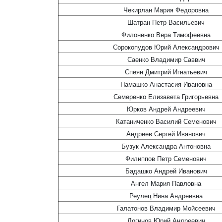
Чекирлан Мария Федоровна
Шатран Петр Васильевич
Филоненко Вера Тимофеевна
Сорокопудов Юрий Александрович
Саенко Владимир Саввич
Спеян Дмитрий Игнатьевич
Намашко Анастасия Ивановна
Семеренко Елизавета Григорьевна
Юрков Андрей Андреевич
Катаниченко Василий Семенович
Андреев Сергей Иванович
Бузук Александра Антоновна
Филиппов Петр Семенович
Бадашко Андрей Иванович
Ангел Мария Павловна
Реулец Нина Андреевна
Галатонов Владимир Мойсеевич
Логинов Юрий Андреевич