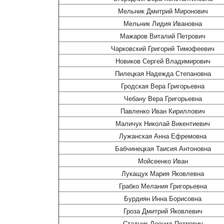
Мельник Дмитрий Миронович
Мельник Лидия Ивановна
Мажаров Виталий Петрович
Чарковский Григорий Тимофеевич
Новиков Сергей Владимирович
Пилецкая Надежда Степановна
Гродская Вера Григорьевна
Чебану Вера Григорьевна
Павленко Иван Кириллович
Маличук Николай Викентиевич
Лужанская Анна Ефремовна
Бабчинецкая Таисия Антоновна
Мойсеенко Иван
Лукащук Мария Яковлевна
Грабко Мелания Григорьевна
Бурдиян Инна Борисовна
Гроза Дмитрий Яковлевич
Стадник Леонид Петрович