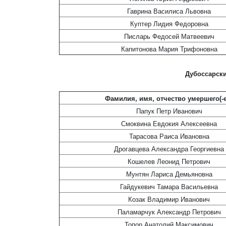
Гаврина Василиса Львовна
Куптер Лидия Федоровна
Писларь Федосей Матвеевич
Капитонова Мария Трифоновна
Дубоссарск
Фамилия, имя, отчество умершего(-е
Папук Петр Иванович
Смоквина Евдокия Алексеевна
Тарасова Раиса Ивановна
Дрогавцева Александра Георгиевна
Кошелев Леонид Петрович
Мунтян Лариса Демьяновна
Гайдукевич Тамара Васильевна
Козак Владимир Иванович
Паламарчук Александр Петрович
Топор Анатолий Максимович