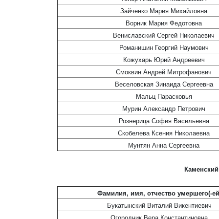
Зайченко Мария Михайловна
Ворник Мария Федотовна
Вениславский Сергей Николаевич
Романишин Георгий Наумович
Кожухарь Юрий Андреевич
Смоквин Андрей Митрофанович
Веселовская Зинаида Сергеевна
Мальц Парасковья
Мурин Александр Петрович
Рознерица София Васильевна
Скобелева Ксения Николаевна
Мунтян Анна Сергеевна
Каменский
Фамилия, имя, отчество умершего(-ей
Букатынский Виталий Викентиевич
Огородник Вера Константиновна