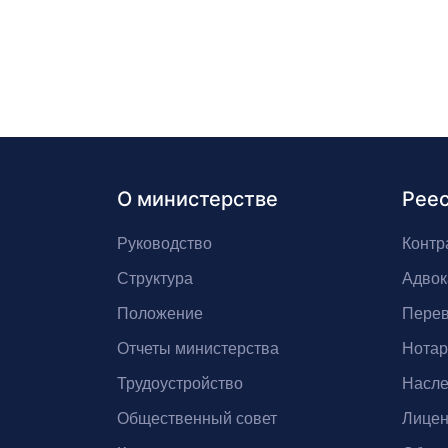
О министерстве
Рее
Руководство
Контр
Структура
Адвок
Положение
Перев
Отчеты министерства
Нота
Трудоустройство
Насле
Общественный совет
Лицен