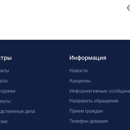
стры
Информация
акты
Новости
аты
Аукционы
Информативные сообщен
одчики
Направить обращение
риусы
Прием граждан
дственные дела
Телефон доверия
зии