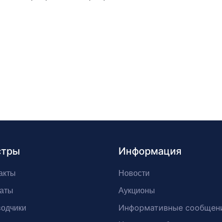
стры
Информация
акты
Новости
аты
Аукционы
Информативные сообщен
одчики