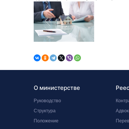
О министерстве
Рее
Руководство
Контр
Структура
Адвок
Положение
Перев