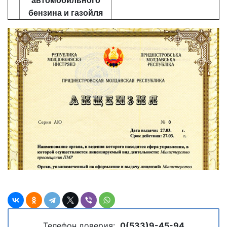
автомобильного
бензина и газойля
Телефон доверия:
0(533)9-45-94