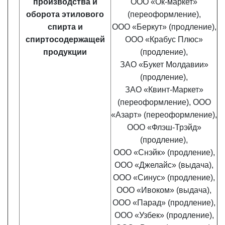
производства и
ООО «Ок-маркет»
оборота этилового
(переоформление),
спирта и
ООО «Беркут» (продление),
спиртосодержащей
ООО «Крабус Плюс»
продукции
(продление),
ЗАО «Букет Молдавии»
(продление),
ЗАО «Квинт-Маркет»
(переоформление), ООО
«Азарт» (переоформление),
ООО «Флэш-Трэйд»
(продление),
ООО «Снэйк» (продление),
ООО «Джелайс» (выдача),
ООО «Синус» (продление),
ООО «Ивоком» (выдача),
ООО «Парад» (продление),
ООО «Узбек» (продление),