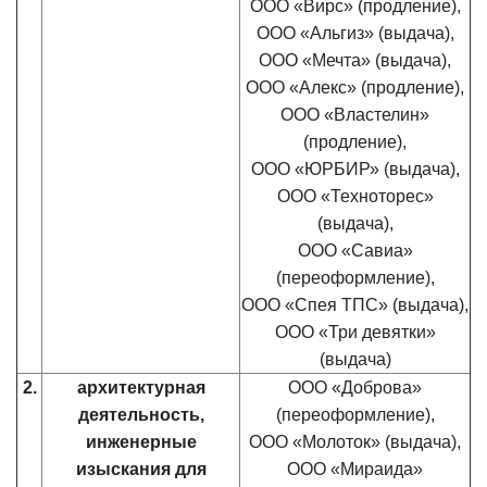
ООО «Вирс» (продление),
ООО «Альгиз» (выдача),
ООО «Мечта» (выдача),
ООО «Алекс» (продление),
ООО «Властелин»
(продление),
ООО «ЮРБИР» (выдача),
ООО «Техноторес»
(выдача),
ООО «Савиа»
(переоформление),
ООО «Спея ТПС» (выдача),
ООО «Три девятки»
(выдача)
2.
архитектурная
ООО «Доброва»
деятельность,
(переоформление),
инженерные
ООО «Молоток» (выдача),
изыскания для
ООО «Мираида»