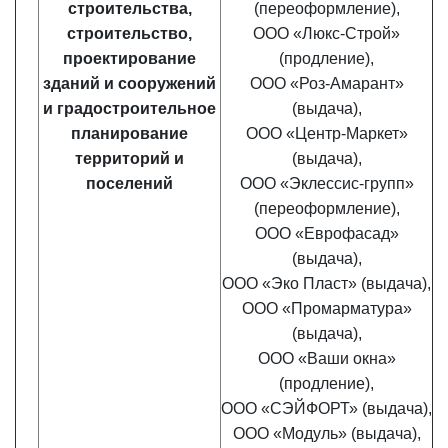
строительства,
(переоформление),
строительство,
ООО «Люкс-Строй»
проектирование
(продление),
зданий и сооружений
ООО «Роз-Амарант»
и градостроительное
(выдача),
планирование
ООО «Центр-Маркет»
территорий и
(выдача),
поселений
ООО «Эклессис-групп»
(переоформление),
ООО «Еврофасад»
(выдача),
ООО «Эко Пласт» (выдача),
ООО «Промарматура»
(выдача),
ООО «Ваши окна»
(продление),
ООО «СЭЙФОРТ» (выдача),
ООО «Модуль» (выдача),