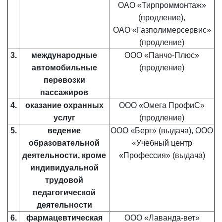
ОАО «Тирпроммонтаж»
(продление),
ОАО «Газполимерсервис»
(продление)
3.
международные
ООО «Панчо-Плюс»
автомобильные
(продление)
перевозки
пассажиров
4.
оказание охранных
ООО «Омега ПрофиС»
услуг
(продление)
5.
ведение
ООО «Берг» (выдача), ООО
образовательной
«Учебный центр
деятельности, кроме
«Профессия» (выдача)
индивидуальной
трудовой
педагогической
деятельности
6.
фармацевтическая
ООО «Лаванда-вет»