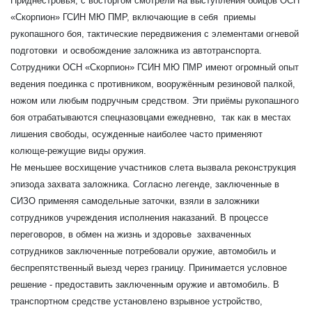
Приднестровья, с восторгом смотрели на выступления бойцов ОСН
«Скорпион» ГСИН МЮ ПМР, включающие в себя приемы
рукопашного боя, тактические передвижения с элементами огневой
подготовки и освобождение заложника из автотранспорта.
Сотрудники ОСН «Скорпион» ГСИН МЮ ПМР имеют огромный опыт
ведения поединка с противником, вооружённым резиновой палкой,
ножом или любым подручным средством. Эти приёмы рукопашного
боя отрабатываются спецназовцами ежедневно, так как в местах
лишения свободы, осужденные наиболее часто применяют
колюще-режущие виды оружия.
Не меньшее восхищение участников слета вызвала реконструкция
эпизода захвата заложника. Согласно легенде, заключенные в
СИЗО применяя самодельные заточки, взяли в заложники
сотрудников учреждения исполнения наказаний. В процессе
переговоров, в обмен на жизнь и здоровье захваченных
сотрудников заключенные потребовали оружие, автомобиль и
беспрепятственный выезд через границу. Принимается условное
решение - предоставить заключенным оружие и автомобиль. В
транспортном средстве установлено взрывное устройство,