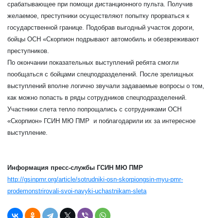
срабатывающее при помощи дистанционного пульта. Получив
желаемое, преступники осуществляют попытку прорваться к
государственной границе. Подобрав выгодный участок дороги,
бойцы ОСН «Скорпион подрывают автомобиль и обезвреживают
преступников.
По окончании показательных выступлений ребята смогли
пообщаться с бойцами спецподразделений. После зрелищных
выступлений вполне логично звучали задаваемые вопросы о том,
как можно попасть в ряды сотрудников спецподразделений.
Участники слета тепло попрощались с сотрудниками ОСН
«Скорпион» ГСИН МЮ ПМР и поблагодарили их за интересное
выступление.
Информация пресс-службы ГСИН МЮ ПМР
http://gsinpmr.org/article/sotrudniki-osn-skorpiongsin-myu-pmr-
prodemonstrirovali-svoi-navyki-uchastnikam-sleta