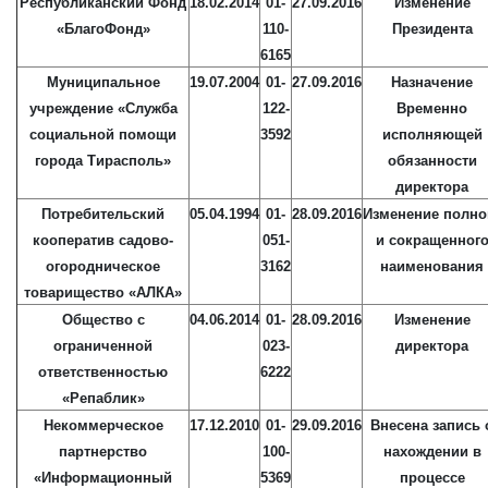
Республиканский Фонд
18.02.2014
01-
27.09.2016
Изменение
«БлагоФонд»
110-
Президента
6165
Муниципальное
19.07.2004
01-
27.09.2016
Назначение
учреждение «Служба
122-
Временно
социальной помощи
3592
исполняющей
города Тирасполь»
обязанности
директора
Потребительский
05.04.1994
01-
28.09.2016
Изменение полно
кооператив садово-
051-
и сокращенног
огородническое
3162
наименования
товарищество «АЛКА»
Общество с
04.06.2014
01-
28.09.2016
Изменение
ограниченной
023-
директора
ответственностью
6222
«Репаблик»
Некоммерческое
17.12.2010
01-
29.09.2016
Внесена запись 
партнерство
100-
нахождении в
«Информационный
5369
процессе