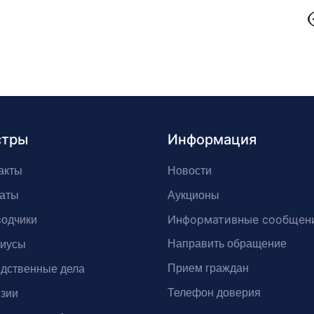
стры
Информация
акты
Новости
аты
Аукционы
Информативные сообщен
одчики
Направить обращение
риусы
Прием граждан
дственные дела
Телефон доверия
зии