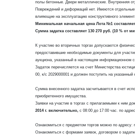
полы бетонные. Двери металлические. Внутренняя от
Повреждений и деформаций нет. Имеются отдельные,
влияющие на эксплуатацию конструктивного элемент
Минимальная начальная цена Лота №1 составляет 
Сумма задатка составляет 130 270 руб. (10 % от 
К участию во вторичных торгах допускаются физичес
предоставившие необходимые документы для участия 
аукциона, указанный в настоящем информационном с
Задаток перечисляется на счет Министерства юстици
00, к/с 2029000001 и должен поступить на указанный
Сумма внесенного задатка засчитывается в счет исп
приобретенного имущества.
Заявки на участие в торгах с прилагаемыми к ним 
2014 г. включительно,
с 08:00 до 17:00 час. по адресу
Ознакомиться с предметом торгов можно по адресу: г. 
Ознакомиться с формами заявок, договором о задатк