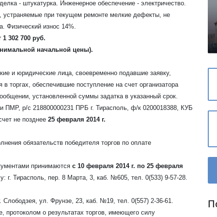
делка - штукатурка. Инженерное обеспечение - электричество.
 устраняемые при текущем ремонте мелкие дефекты, не
а. Физический износ 14%.
1 302 700 руб.
минимальной начальной цены).
кие и юридические лица, своевременно подавшие заявку,
в торгах, обеспечившие поступление на счет организатора
ообщении, установленной суммы задатка в указанный срок.
и ПМР, р/с 218800000231 ПРБ г. Тирасполь, ф/к 0200018388, КУБ
 счет не позднее
25 февраля 2014 г.
олнения обязательств победителя торгов по оплате
документами принимаются
с 10 февраля 2014 г. по 25 февраля
: г. Тирасполь, пер. 8 Марта, 3, каб. №605, тел. 0(533) 9-57-28.
Слободзея, ул. Фрунзе, 23, каб. №19, тел. 0(557) 2-36-61.
П
е, протоколом о результатах торгов, имеющего силу