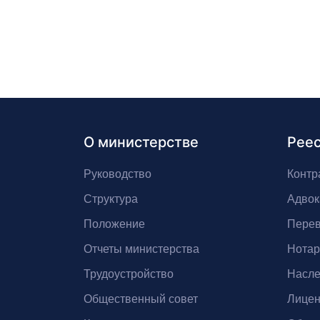
О министерстве
Рее
Руководство
Контр
Структура
Адвок
Положение
Перев
Отчеты министерства
Нота
Трудоустройство
Насле
Общественный совет
Лицен