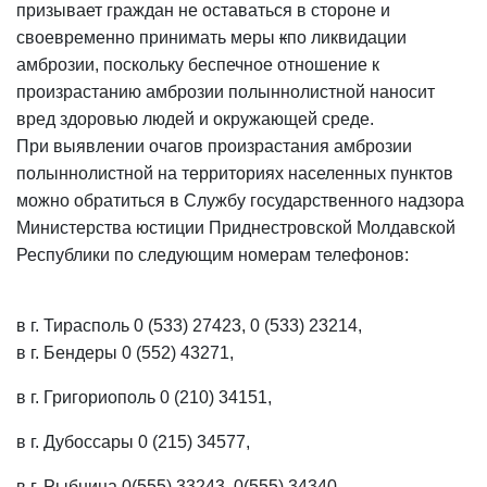
призывает граждан не оставаться в стороне и
своевременно принимать меры
к
по ликвидации
амброзии, поскольку беспечное отношение к
произрастанию амброзии полыннолистной наносит
вред здоровью людей и окружающей среде.
При выявлении очагов произрастания амброзии
полыннолистной на территориях населенных пунктов
можно обратиться в Службу государственного надзора
Министерства юстиции Приднестровской Молдавской
Республики по следующим номерам телефонов:
в г. Тирасполь 0 (533) 27423, 0 (533) 23214,
в г. Бендеры 0 (552) 43271,
в г. Григориополь 0 (210) 34151,
в г. Дубоссары 0 (215) 34577,
в г. Рыбница 0(555) 33243, 0(555) 34340