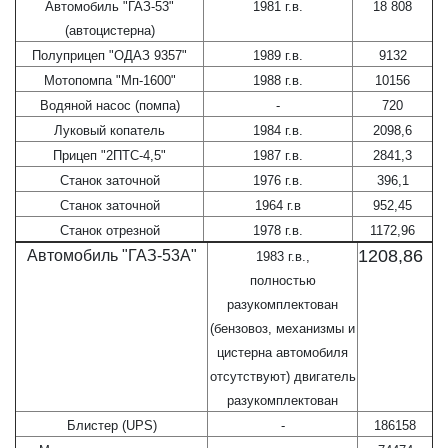
Автомобиль "ГАЗ-53"
1981 г.в.
18 808
(автоцистерна)
Полуприцеп "ОДАЗ 9357"
1989 г.в.
9132
Мотопомпа "Мп-1600"
1988 г.в.
10156
Водяной насос (помпа)
-
720
Луковый копатель
1984 г.в.
2098,6
Прицеп "2ПТС-4,5"
1987 г.в.
2841,3
Станок заточной
1976 г.в.
396,1
Станок заточной
1964 г.в
952,45
Станок отрезной
1978 г.в.
1172,96
1208,86
Автомобиль "ГАЗ-53А"
1983 г.в.,
полностью
разукомплектован
(бензовоз, механизмы и
цистерна автомобиля
отсутствуют) двигатель
разукомплектован
Блистер (UPS)
-
186158