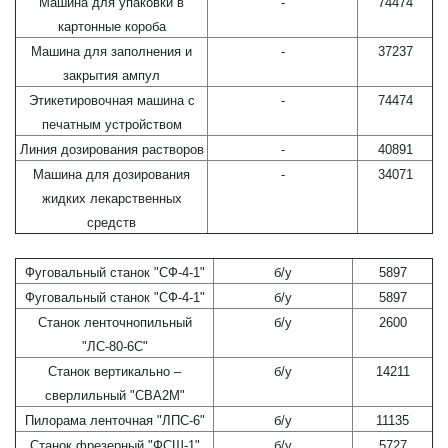
Машина для упаковки в
-
74474
картонные короба
Машина для заполнения и
-
37237
закрытия ампул
Этикетировочная машина с
-
74474
печатным устройством
Линия дозирования растворов
-
40891
Машина для дозирования
-
34071
жидких лекарственных
средств
Фуговальный станок "СФ-4-1"
б/у
5897
Фуговальный станок "СФ-4-1"
б/у
5897
Станок ленточнопильный
б/у
2600
"ЛС-80-6С"
Станок вертикально –
б/у
14211
сверлильный "СВА2М"
Пилорама ленточная "ЛПС-6"
б/у
11135
Станок фрезерный "ФСШ-1"
б/у
5727