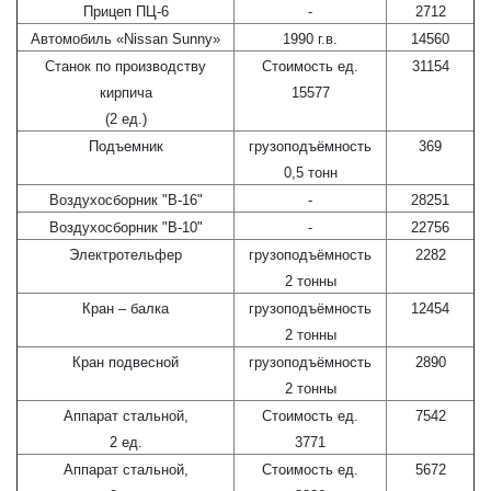
Прицеп ПЦ-6
-
2712
Автомобиль «Nissan Sunny»
1990 г.в.
14560
Станок по производству
Стоимость ед.
31154
кирпича
15577
(2 ед.)
Подъемник
грузоподъёмность
369
0,5 тонн
Воздухосборник "В-16"
-
28251
Воздухосборник "В-10"
-
22756
Электротельфер
грузоподъёмность
2282
2 тонны
Кран – балка
грузоподъёмность
12454
2 тонны
Кран подвесной
грузоподъёмность
2890
2 тонны
Аппарат стальной,
Стоимость ед.
7542
2 ед.
3771
Аппарат стальной,
Стоимость ед.
5672