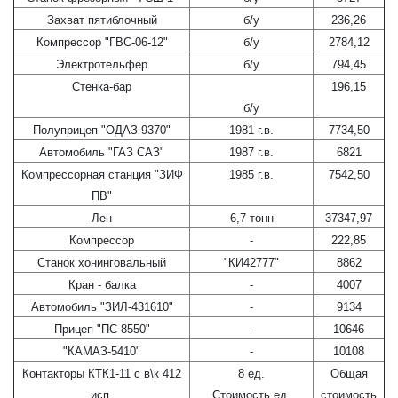
Захват пятиблочный
б/у
236,26
Компрессор "ГВС-06-12"
б/у
2784,12
Электротельфер
б/у
794,45
Стенка-бар
196,15
б/у
Полуприцеп "ОДАЗ-9370"
1981 г.в.
7734,50
Автомобиль "ГАЗ САЗ"
1987 г.в.
6821
Компрессорная станция "ЗИФ
1985 г.в.
7542,50
ПВ"
Лен
6,7 тонн
37347,97
Компрессор
-
222,85
Станок хонинговальный
"КИ42777"
8862
Кран - балка
-
4007
Автомобиль "ЗИЛ-431610"
-
9134
Прицеп "ПС-8550"
-
10646
"КАМАЗ-5410"
-
10108
Контакторы КТК1-11 с в\к 412
8 ед.
Общая
исп.
Стоимость ед.
стоимость