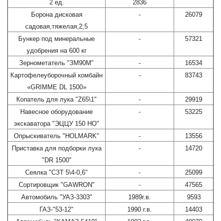
2 ед.
2836
Борона дисковая
-
26079
садовая,тяжелая,2,5
Бункер под минеральные
-
57321
удобрения на 600 кг
Зернометатель "ЗМ90М"
-
16534
Картофелеуборочный комбайн
-
83743
«GRIMME DL 1500»
Копатель для лука "Z65\1"
-
29919
Навесное оборудование
-
53225
экскаватора "ЭЦЦУ 150 НО"
Опрыскиватель "HOLMARK"
-
13556
Приставка для подборки лука
-
14720
"DR 1500"
Сеялка "СЗТ 5\4-0,6"
-
25099
Сортировщик "GAWRON"
-
47565
Автомобиль "УАЗ-3303"
1989г.в.
9593
ГАЗ-"53-12"
1990 г.в.
14403