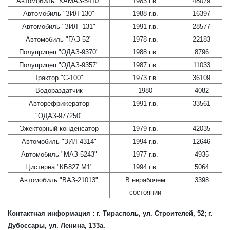
Автомобиль "КАМАЗ-5410"
1983 г.в.
48079
Автомобиль "ЗИЛ-130"
1988 г.в.
16397
Автомобиль "ЗИЛ -131"
1991 г.в.
28577
Автомобиль "ГАЗ-52"
1978 г.в.
22183
Полуприцеп "ОДАЗ-9370"
1988 г.в.
8796
Полуприцеп "ОДАЗ-9357"
1987 г.в.
11033
Трактор "С-100"
1973 г.в.
36109
Водораздатчик
1980
4082
Авторефрижератор
1991 г.в.
33561
"ОДАЗ-977250"
Эжекторный конденсатор
1979 г.в.
42035
Автомобиль "ЗИЛ 4314"
1994 г.в.
12646
Автомобиль "МАЗ 5243"
1977 г.в.
4935
Цистерна "КБ827 М1"
1994 г.в.
5064
Автомобиль "ВАЗ-21013"
В нерабочем
3398
состоянии
Контактная информация : г. Тирасполь, ул. Строителей, 52; г.
Дубоссары, ул. Ленина, 133а.