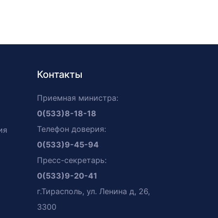
Контакты
Приемная министра:
0(533)8-18-18
Телефон доверия:
ия
0(533)9-45-94
Пресс-секретарь:
0(533)9-20-41
г.Тирасполь, ул. Ленина д, 26,
3300