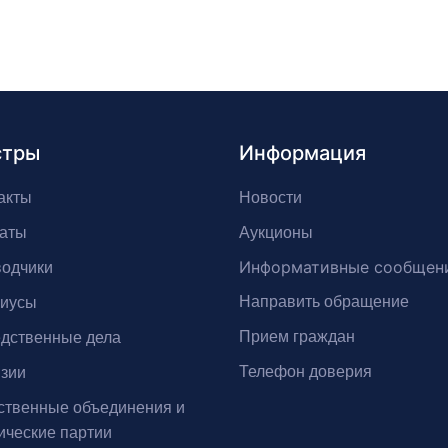
стры
Информация
акты
Новости
аты
Аукционы
Информативные сообщен
одчики
Направить обращение
риусы
Прием граждан
дственные дела
Телефон доверия
зии
твенные объединения и
ические партии