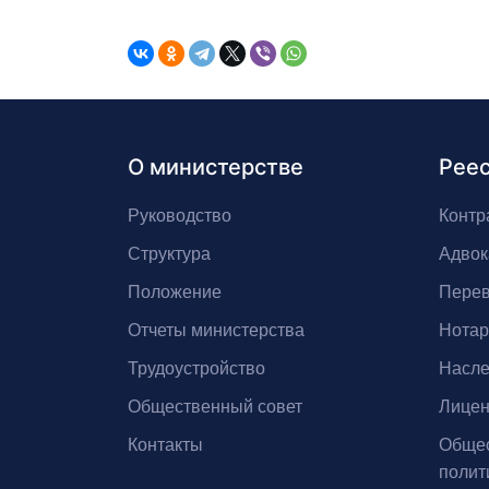
О министерстве
Рее
Руководство
Контр
Структура
Адвок
Положение
Перев
Отчеты министерства
Нота
Трудоустройство
Насле
Общественный совет
Лицен
Контакты
Общес
полит