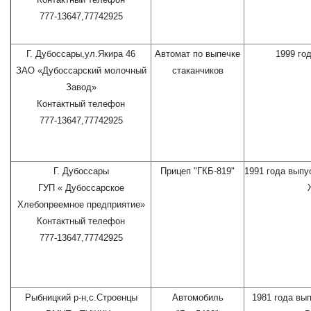
777-13647,77742925
Г. Дубоссары,ул.Якира 46
Автомат по выпечке
1999 го
ЗАО «Дубоссарский молочный
стаканчиков
Завод»
Контактный телефон
777-13647,77742925
Г. Дубоссары
Прицеп "ГКБ-819"
1991 года выпус
ГУП « Дубоссарское
Хлебопреемное предприятие»
Контактный телефон
777-13647,77742925
Рыбницкий р-н,с.Строенцы
Автомобиль
1981 года вып