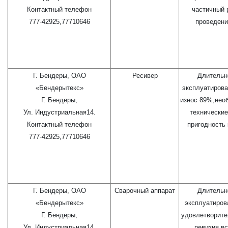
Контактный телефон
частичный 
777-42925,77710646
проведени
Г. Бендеры, ОАО
Ресивер
Длительн
«Бендерытекс»
эксплуатирова
Г. Бендеры,
износ 89%,нео
Ул. Индустриальная14.
технические
Контактный телефон
пригодность 
777-42925,77710646
Г. Бендеры, ОАО
Сварочный аппарат
Длительн
«Бендерытекс»
эксплуатиров
Г. Бендеры,
удовлетворите
Ул. Индустриальная14.
ревизия вс