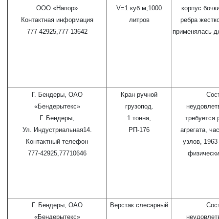
ООО «Напор»
V=1 куб м,1000
корпус бочк
Контактная информация
литров
ребра жестко
777-42925,777-13642
применялась д
Г. Бендеры, ОАО
Кран ручной
Сос
«Бендерытекс»
грузопод.
неудовлет
Г. Бендеры,
1 тонна,
требуется 
Ул. Индустриальная14.
РП-176
агрегата, ча
Контактный телефон
узлов, 1963
777-42925,77710646
физически
Г. Бендеры, ОАО
Верстак слесарный
Сос
«Бендерытекс»
неудовлет