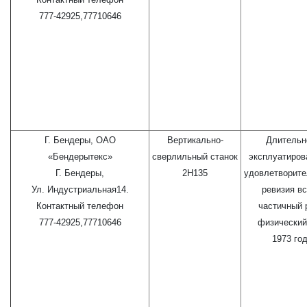
777-42925,77710646
Г. Бендеры, ОАО
Вертикально-
Длительн
«Бендерытекс»
сверлильный станок
эксплуатиров
Г. Бендеры,
2Н135
удовлетворите
Ул. Индустриальная14.
ревизия вс
Контактный телефон
частичный 
777-42925,77710646
физический
1973 го