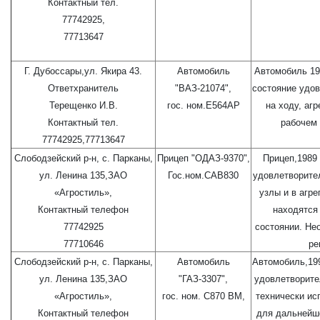
Контактный тел.
77742925,
77713647
Г. Дубоссары,ул. Якира 43.
Автомобиль
Автомобиль 19
Ответхранитель
"ВАЗ-21074",
состояние удов
Терещенко И.В.
гос. ном.Е564АР
на ходу, агр
Контактный тел.
рабочем 
77742925,77713647
Слободзейский р-н, с. Парканы,
Прицеп "ОДАЗ-9370",
Прицеп,1989 
ул. Ленина 135,ЗАО
Гос.ном.САВ830
удовлетворите
«Агростиль»,
узлы и в агре
Контактный телефон
находятся
77742925
состоянии. Не
77710646
ре
Слободзейский р-н, с. Парканы,
Автомобиль
Автомобиль,199
ул. Ленина 135,ЗАО
"ГАЗ-3307",
удовлетворите
«Агростиль»,
гос. ном. С870 ВМ,
технически ис
Контактный телефон
для дальнейш