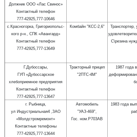
Должник ООО «Лас Свинос»
Контактный телефон
777-42925,777-10646
с.Красногорка, Григориопольс-
Комбайн "КСС-2,6"
Транспортер, 
кого р-н., СПК «Авангард»
удовлетворите
Контактный телефон
С\резина нуж
777-42925,777-13649
Г.Дубоссары,
Тракторный прицеп
1987 года 
ГУП «Дубоссарское
"2ПТС-4М"
деформированн
хлебоприемное предприятия
б
Контактный телефон
777-42925,777-13647
г. Рыбница,
Автомобиль
1983 года вып
ул Индустриальная4 ,ЗАО
"УАЗ-469",
ра
«Молдстромремонт»
Гос. ном.Р703АВ
Контактные телефоны
777-42925,777-13644