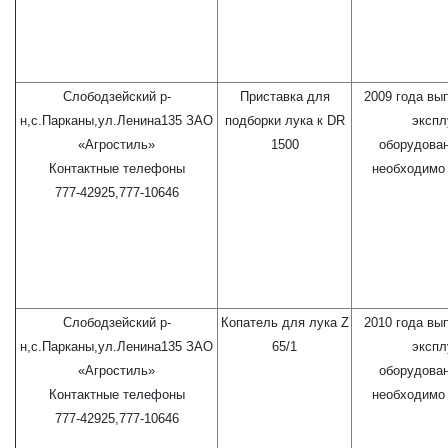
Слободзейский р-
Приставка для
2009 года вы
н,с.Парканы,ул.Ленина135 ЗАО
подборки лука к DR
экспл
«Агростиль»
1500
оборудова
Контактные телефоны
необходимо 
777-42925,777-10646
Слободзейский р-
Копатель для лука Z
2010 года вы
н,с.Парканы,ул.Ленина135 ЗАО
65/1
экспл
«Агростиль»
оборудова
Контактные телефоны
необходимо 
777-42925,777-10646