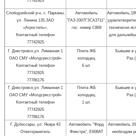
77742925
Слободзейский р-н, с. Парканы,
Автомобиль
Автомобиль,199
ул. Ленина 135,ЗАО
"ГАЗ-3307ГЗСА3711",
удовлетворите
«Агростиль»,
гос. номер С868
технически ис
Контактный телефон
для дальнейш
77742925
Г. Днестровск,ул. Лиманная 1
Плита ЖБ
Бывшие в 
ОАО СМУ «Молдгресстрой»
колодцец
Раз.(
Контактный телефон
6 шт.
77742925
77786176
Г. Днестровск,ул. Лиманная 1
Плита ЖБ
Бывшие в 
ОАО СМУ «Молдгресстрой»
колодцец
Раз.(
Контактный телефон
1 шт.
77742925
77786176
Г. Дубоссары, ул. Якира 43
Автомобиль "Форд
Автомобиль 20
Ответхранитель
Фиестра", Е608АТ
необходим р