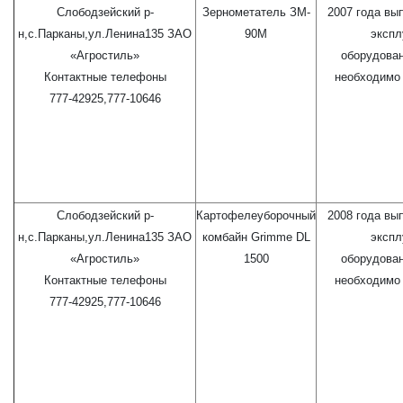
Слободзейский р-
Зернометатель ЗМ-
2007 года вы
н,с.Парканы,ул.Ленина135 ЗАО
90М
экспл
«Агростиль»
оборудова
Контактные телефоны
необходимо 
777-42925,777-10646
Слободзейский р-
Картофелеуборочный
2008 года вы
н,с.Парканы,ул.Ленина135 ЗАО
комбайн Grimme DL
экспл
«Агростиль»
1500
оборудова
Контактные телефоны
необходимо 
777-42925,777-10646