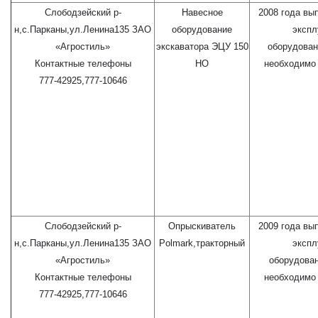
Слободзейский р-
Навесное
2008 года вы
н,с.Парканы,ул.Ленина135 ЗАО
оборудование
экспл
«Агростиль»
экскаватора ЭЦУ 150
оборудован
Контактные телефоны
НО
необходимо 
777-42925,777-10646
Слободзейский р-
Опрыскиватель
2009 года вы
н,с.Парканы,ул.Ленина135 ЗАО
Polmark,тракторный
экспл
«Агростиль»
оборудова
Контактные телефоны
необходимо 
777-42925,777-10646