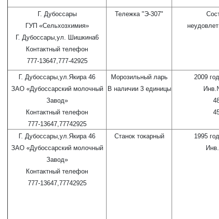
Г. Дубоссары
Тележка "Э-307"
Сос
ГУП «Сельхозхимия»
неудовлет
Г. Дубоссары,ул. Шишкина6
Контактный телефон
777-13647,777-42925
Г. Дубоссары,ул.Якира 46
Морозильный ларь
2009 го
ЗАО «Дубоссарский молочный
В наличии 3 единицы
Инв.
Завод»
4
Контактный телефон
4
777-13647,77742925
Г. Дубоссары,ул.Якира 46
Станок токарный
1995 го
ЗАО «Дубоссарский молочный
Инв
Завод»
Контактный телефон
777-13647,77742925