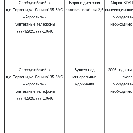
Слободзейский р-
Борона дисковая
Марка BDST-
н,с.Парканы,ул.Ленина135 ЗАО
садовая тяжёлая 2,5
выпуска,бывше
«Агростиль»
оборудова
Контактные телефоны
необходимо 
777-42925,777-10646
Слободзейский р-
Бункер под
2006 года вы
н,с.Парканы,ул.Ленина135 ЗАО
минеральные
экспл
«Агростиль»
удобрения
оборудова
Контактные телефоны
необходимо 
777-42925,777-10646