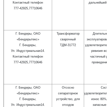
Контактный телефон
дальнейшей 
777-42925,77710646
Г. Бендеры, ОАО
Трансформатор
Длительн
«Бендерытекс»
сварочный
эксплуатиров
Г. Бендеры,
ТДМ-31772
удовлетворите
Ул. Индустриальная14.
ревизия вс
Контактный телефон
частичный 
777-42925,77710646
проведени
Г. Бендеры, ОАО
Отсосно
Сос
«Бендерытекс»
сепараторное
удовлетворите
Г. Бендеры,
устройство, для
износ 80%
Ул. Индустриальная14.
отходов
запасные