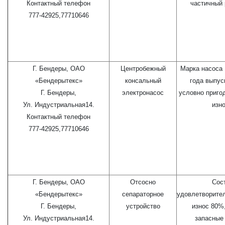
Контактный телефон
частичный 
777-42925,77710646
Г. Бендеры, ОАО
Центробежный
Марка насоса
«Бендерытекс»
консальный
года выпус
Г. Бендеры,
электронасос
условно приго
Ул. Индустриальная14.
изн
Контактный телефон
777-42925,77710646
Г. Бендеры, ОАО
Отсосно
Сос
«Бендерытекс»
сепараторное
удовлетворите
Г. Бендеры,
устройство
износ 80%
Ул. Индустриальная14.
запасные