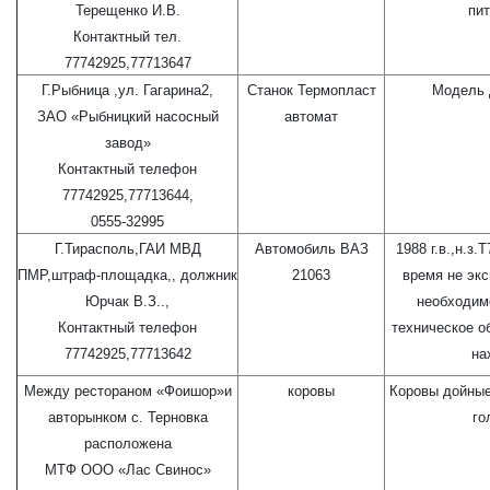
Терещенко И.В.
пит
Контактный тел.
77742925,77713647
Г.Рыбница ,ул. Гагарина2,
Станок Термопласт
Модель 
ЗАО «Рыбницкий насосный
автомат
завод»
Контактный телефон
77742925,77713644,
0555-32995
Г.Тирасполь,ГАИ МВД
Автомобиль ВАЗ
1988 г.в.,н.з.
ПМР,штраф-площадка,, должник
21063
время не эк
Юрчак В.З..,
необходим
Контактный телефон
техническое о
77742925,77713642
на
Между рестораном «Фоишор»и
коровы
Коровы дойные
авторынком с. Терновка
го
расположена
МТФ ООО «Лас Свинос»