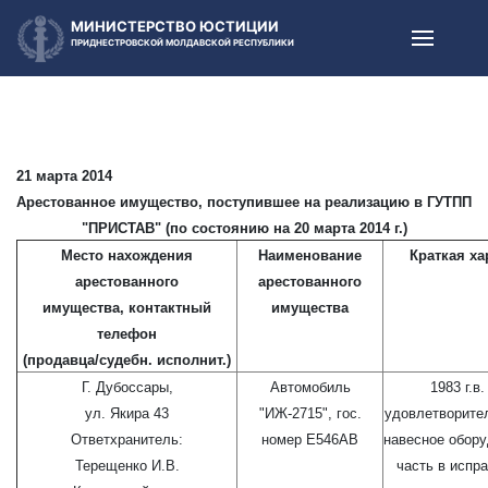
МИНИСТЕРСТВО ЮСТИЦИИ
ПРИДНЕСТРОВСКОЙ МОЛДАВСКОЙ РЕСПУБЛИКИ
21 марта 2014
Арестованное имущество, поступившее на реализацию в ГУТПП
"ПРИСТАВ" (по состоянию на 20 марта 2014 г.)
Место нахождения
Наименование
Краткая ха
арестованного
арестованного
имущества, контактный
имущества
телефон
(продавца/судебн. исполнит.)
Г. Дубоссары,
Автомобиль
1983 г.в
ул. Якира 43
"ИЖ-2715", гос.
удовлетворител
Ответхранитель:
номер Е546АВ
навесное обору
Терещенко И.В.
часть в испр