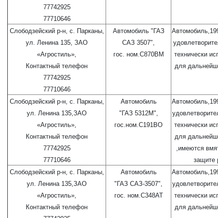
77742925
77710646
Слободзейский р-н, с. Парканы,
Автомобиль "ГАЗ
Автомобиль,199
ул. Ленина 135, ЗАО
САЗ 3507",
удовлетворите
«Агростиль»,
гос. ном.С870ВМ
технически ис
Контактный телефон
для дальнейш
77742925
77710646
Слободзейский р-н, с. Парканы,
Автомобиль
Автомобиль,199
ул. Ленина 135,ЗАО
"ГАЗ 5312М",
удовлетворите
«Агростиль»,
гос.ном.С191ВО
технически ис
Контактный телефон
для дальнейш
77742925
,имеются вмят
77710646
защите 
Слободзейский р-н, с. Парканы,
Автомобиль
Автомобиль,199
ул. Ленина 135,ЗАО
"ГАЗ САЗ-3507",
удовлетворите
«Агростиль»,
гос. ном.С348АТ
технически ис
Контактный телефон
для дальнейш