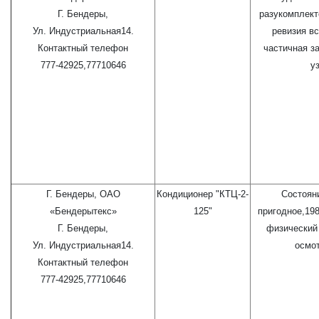
Г. Бендеры,
разукомплект
Ул. Индустриальная14.
ревизия вс
Контактный телефон
частичная з
777-42925,77710646
у
Г. Бендеры, ОАО
Кондиционер "КТЦ-2-
Состоян
«Бендерытекс»
125"
пригодное,198
Г. Бендеры,
физический 
Ул. Индустриальная14.
осмо
Контактный телефон
777-42925,77710646