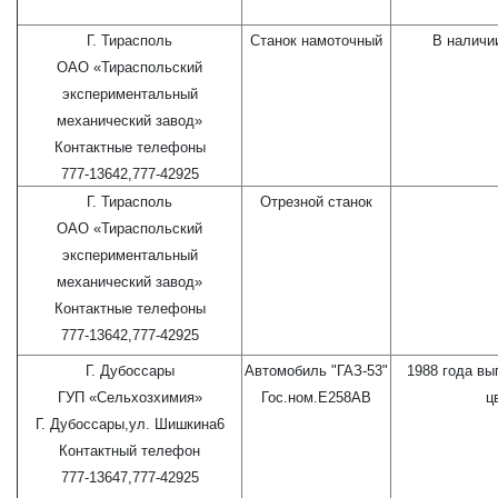
Г. Тирасполь
Станок намоточный
В наличи
ОАО «Тираспольский
экспериментальный
механический завод»
Контактные телефоны
777-13642,777-42925
Г. Тирасполь
Отрезной станок
ОАО «Тираспольский
экспериментальный
механический завод»
Контактные телефоны
777-13642,777-42925
Г. Дубоссары
Автомобиль "ГАЗ-53"
1988 года вы
ГУП «Сельхозхимия»
Гос.ном.Е258АВ
ц
Г. Дубоссары,ул. Шишкина6
Контактный телефон
777-13647,777-42925