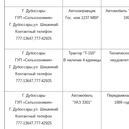
Г. Дубоссары
Автозаправщик
Автомобиль "
ГУП «Сельхозхимия»
Гос. ном.1237 МВР
199
Г. Дубоссары,ул. Шишкина6
Контактный телефон
777-13647,777-42925
Г. Дубоссары
Трактор "Т-150"
Техническо
ГУП «Сельхозхимия»
В наличии 4-единицы
неудовлет
Г. Дубоссары,ул. Шишкина6
Контактный телефон
777-13647,777-42925
Г. Дубоссары
Автомобиль
Передвижна
ГУП «Сельхозхимия»
"УАЗ 3301"
1989 го
Г. Дубоссары,ул. Шишкина6
Контактный телефон
777-13647,777-42925