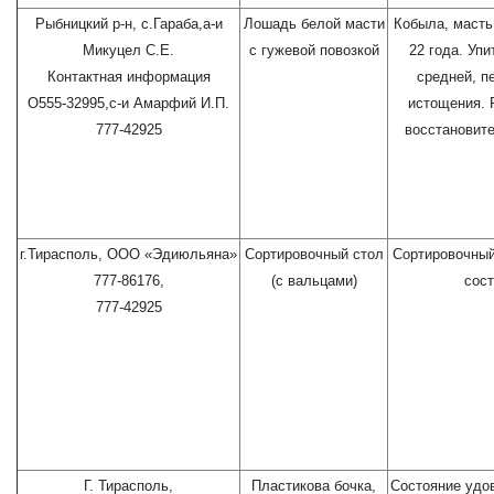
Рыбницкий р-н, с.Гараба,а-и
Лошадь белой масти
Кобыла, масть 
Микуцел С.Е.
с гужевой повозкой
22 года. Упи
Контактная информация
средней, п
О555-32995,с-и Амарфий И.П.
истощения. 
777-42925
восстановите
г.Тирасполь, ООО «Эдиюльяна»
Сортировочный стол
Сортировочный
777-86176,
(с вальцами)
сост
777-42925
Г. Тирасполь,
Пластикова бочка,
Состояние удо