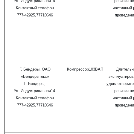
Ул. Индустриальная14.
ревизия вс
Контактный телефон
частичный 
777-42925,77710646
проведени
Г. Бендеры, ОАО
Компрессор103ВАП
Длительн
«Бендерытекс»
эксплуатиров
Г. Бендеры,
удовлетворите
Ул. Индустриальная14.
ревизия вс
Контактный телефон
частичный 
777-42925,77710646
проведени