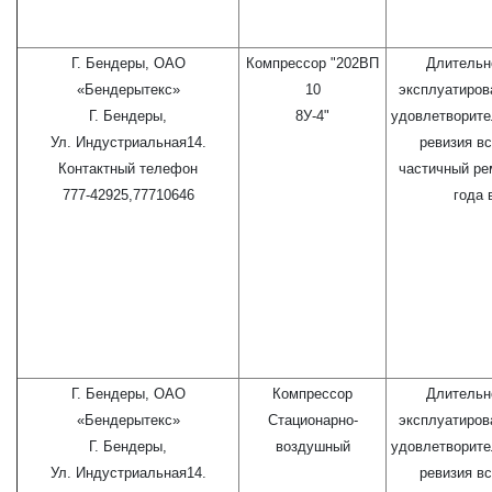
Г. Бендеры, ОАО
Компрессор "202ВП
Длительн
«Бендерытекс»
10
эксплуатиров
Г. Бендеры,
8У-4"
удовлетворите
Ул. Индустриальная14.
ревизия вс
Контактный телефон
частичный ре
777-42925,77710646
года 
Г. Бендеры, ОАО
Компрессор
Длительн
«Бендерытекс»
Стационарно-
эксплуатиров
Г. Бендеры,
воздушный
удовлетворите
Ул. Индустриальная14.
ревизия вс