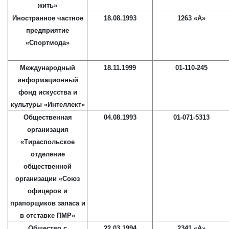
жить»
Иностранное частное
18.08.1993
1263 «А»
предприятие
«Спортмода»
Международный
18.11.1999
01-110-245
информационный
фонд искусства и
культуры «Интеллект»
Общественная
04.08.1993
01-071-5313
организация
«Тираспольское
отделение
общественной
организации «Союз
офицеров и
прапорщиков запаса и
в отставке ПМР»
Общество с
22.03.1994
2341 «А»