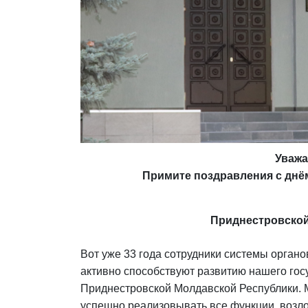
Уважа
Примите поздравления с днё
Приднестровской
Вот уже 33 года сотрудники системы орган
активно способствуют развитию нашего го
Приднестровской Молдавской Республики. 
успешно реализовывать все функции, возл