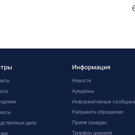
стры
Информация
акты
Новости
аты
Аукционы
Информативные сообщен
одчики
Направить обращение
риусы
Прием граждан
дственные дела
Телефон доверия
зии