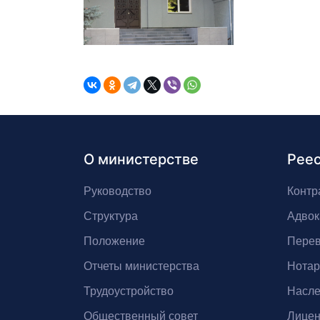
О министерстве
Рее
Руководство
Контр
Структура
Адвок
Положение
Перев
Отчеты министерства
Нота
Трудоустройство
Насле
Общественный совет
Лицен