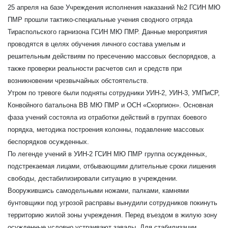
25 апреля на базе Учреждения исполнения наказаний №2 ГСИН МЮ
ПМР прошли тактико-специальные учения сводного отряда
Тираспольского гарнизона ГСИН МЮ ПМР. Данные мероприятия
проводятся в целях обучения личного состава умелым и
решительным действиям по пресечению массовых беспорядков, а
также проверки реальности расчетов сил и средств при
возникновении чрезвычайных обстоятельств.
Утром по тревоге были подняты сотрудники УИН-2, УИН-3, УМПиСР,
Конвойного батальона ВВ МЮ ПМР и ОСН «Скорпион». Основная
фаза учений состояла из отработки действий в группах боевого
порядка, методика построения колонны, подавление массовых
беспорядков осужденных.
По легенде учений в УИН-2 ГСИН МЮ ПМР группа осужденных,
подстрекаемая лицами, отбывающими длительные сроки лишения
свободы, дестабилизировали ситуацию в учреждении.
Вооружившись самодельными ножами, палками, камнями
бунтовщики под угрозой расправы вынудили сотрудников покинуть
территорию жилой зоны учреждения. Перед въездом в жилую зону
осужденные условно устраивают завалы. Для стабилизации