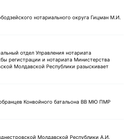
бодзейского нотариального округа Гицман М.И.
альный отдел Управления нотариата
жбы регистрации и нотариата Министерства
ской Молдавской Республики разыскивает
вобранцев Конвойного батальона ВВ МЮ ПМР
днестровской Молдавской Республики А.И.